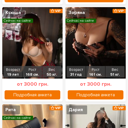
VIP
VIP
Ксюша
Зоряна
Сейчас на сайте
Сейчас на сайте
Возраст
Рост
Вес
Возраст
Рост
Вес
19 лет
168 см.
50 кг.
31 год
161 см.
51 кг.
от 3000 грн.
от 3000 грн.
Подробная анкета
Подробная анкета
VIP
VIP
Рита
Дария
Сейчас на сайте