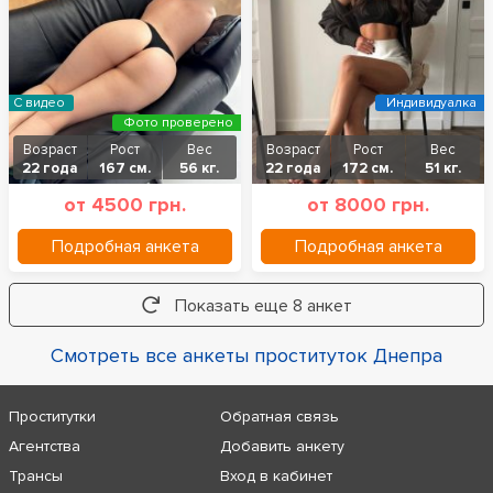
С видео
Индивидуалка
Фото проверено
Возраст
Рост
Вес
Возраст
Рост
Вес
22 года
167 см.
56 кг.
22 года
172 см.
51 кг.
от 4500 грн.
от 8000 грн.
Подробная анкета
Подробная анкета
Показать еще 8 анкет
Смотреть все анкеты проституток Днепра
Проститутки
Обратная связь
Агентства
Добавить анкету
Трансы
Вход в кабинет