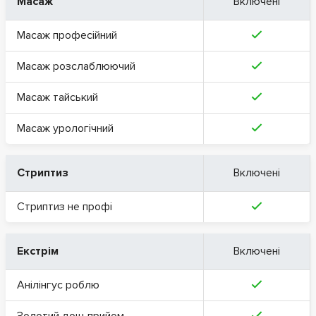
Масаж
Включені
Масаж професійний
Масаж розслаблюючий
Масаж тайський
Масаж урологічний
Стриптиз
Включені
Стриптиз не профі
Екстрім
Включені
Анілінгус роблю