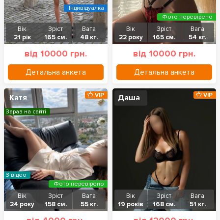
Індивідуалка
Фото перевірено
Вік
Зріст
Вага
Вік
Зріст
Вага
21 рік
165 см.
48 кг.
22 року
165 см.
54 кг.
від 10000 грн.
від 10000 грн.
Детальна анкета
Детальна анкета
VIP
VIP
Катя
Даша
Зараз на сайті
З відео
Фото перевірено
Вік
Зріст
Вага
Вік
Зріст
Вага
24 року
158 см.
55 кг.
19 років
168 см.
51 кг.