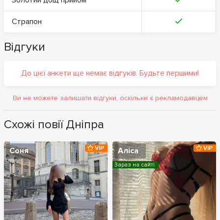
Золотий дощ прийом
Страпон
Відгуки
До цієї анкети ще немає відгуків. Будьте першими!
Ви не можете залишати відгуки, оскільки є рекламодавцем
Схожі повії Дніпра
VIP
VIP
Соня
Аліса
Зараз на сайті