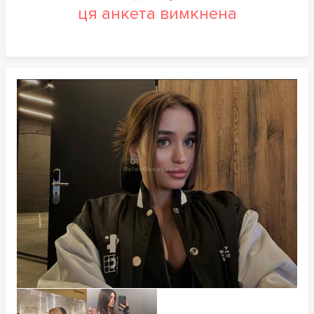
ця анкета вимкнена