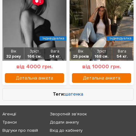
Індивідуалка
Індивідуалка
Вік
Зріст
Вага
Вік
Зріст
Вага
32 року
166 см.
54 кг.
25 років
168 см.
54 кг.
від 4000 грн.
від 10000 грн.
Детальна анкета
Детальна анкета
Теги:
шатенка
Агенції
Зворотній зв'язок
Транси
Додати анкету
Відгуки про повій
Вхід до кабінету