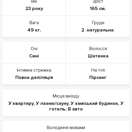
Вік
Зріст
23 року
165 см.
Вага
Груди
49 кг.
2
(
натуральна
)
Очі
Волосся
Сині
Шатенка
Інтимна стрижка
На тілі
Повна депіляція
Пірсинг
Місця виїзду
У квартиру
,
У лазню/сауну
,
У заміський будинок
,
У
готель
,
В авто
Володіння мовами