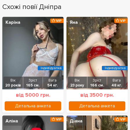
Схожі повії Дніпра
VIP
VIP
Каріна
Яна
Індивідуалка
Індивідуалка
Вік
Зріст
Вага
Вік
Зріст
Вага
20 років
165 см.
54 кг.
23 року
166 см.
48 кг.
від 5000 грн.
від 3500 грн.
Детальна анкета
Детальна анкета
VIP
VIP
Аліна
Діана