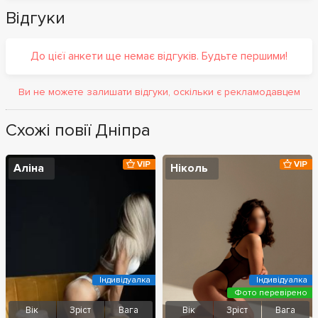
Відгуки
До цієї анкети ще немає відгуків. Будьте першими!
Ви не можете залишати відгуки, оскільки є рекламодавцем
Схожі повії Дніпра
VIP
VIP
Аліна
Ніколь
Індивідуалка
Індивідуалка
Фото перевірено
Вік
Зріст
Вага
Вік
Зріст
Вага