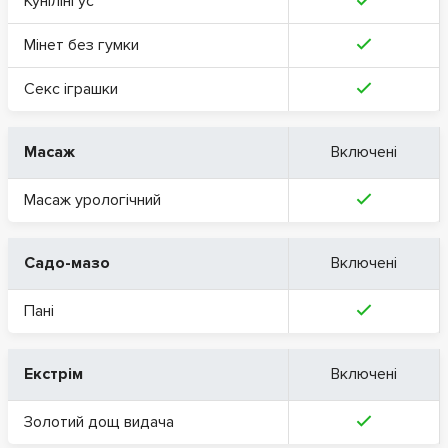
Кунілінгус
Мінет без гумки
Секс іграшки
Масаж
Включені
Масаж урологічний
Садо-мазо
Включені
Пані
Екстрім
Включені
Золотий дощ видача