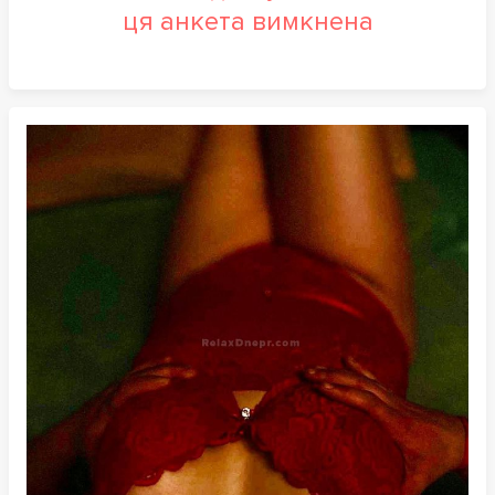
ця анкета вимкнена