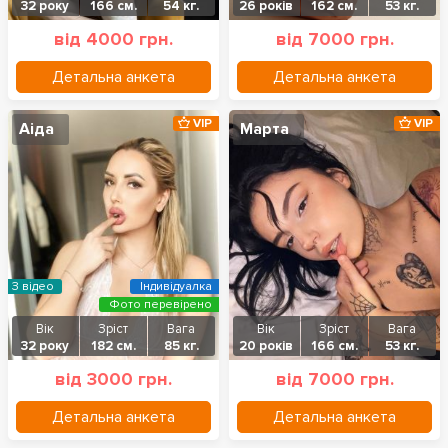
32 року
166 см.
54 кг.
26 років
162 см.
53 кг.
від 4000 грн.
від 7000 грн.
Детальна анкета
Детальна анкета
VIP
VIP
Аіда
Марта
З відео
Індивідуалка
Фото перевірено
Вік
Зріст
Вага
Вік
Зріст
Вага
32 року
182 см.
85 кг.
20 років
166 см.
53 кг.
від 3000 грн.
від 7000 грн.
Детальна анкета
Детальна анкета