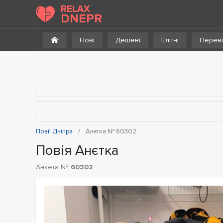
До каталогу
RELAX
DNEPR
Нові
Дешеві
Елітні
Переві
Повії Дніпра
Анєтка № 60302
Повія Анєтка
Анкета №
60302