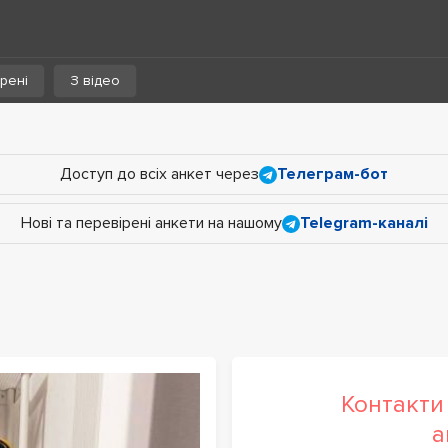
рені
З відео
Доступ до всіх анкет через
Телеграм-бот
Нові та перевірені анкети на нашому
Telegram-каналі
Контакти 
а