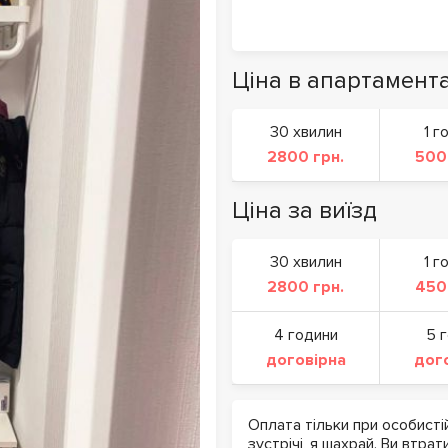
Ціна в апартамент
30 хвилин
1 г
2800 грн.
500
Ціна за виїзд
30 хвилин
1 г
2800 грн.
450
4 години
5 
договірна
дог
Оплата тільки при особисті
зустрічі, я шахрай. Ви втрат