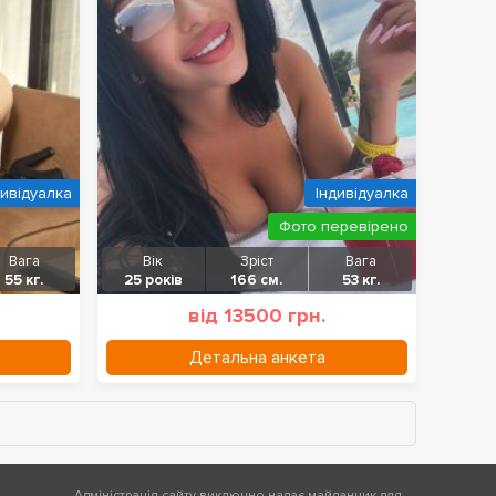
дивідуалка
Індивідуалка
Фото перевірено
Вага
Вік
Зріст
Вага
55 кг.
25 років
166 см.
53 кг.
від 13500 грн.
Детальна анкета
Адміністрація сайту виключно надає майданчик для