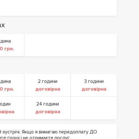
ах
одина
0 грн.
одина
2 години
3 години
0 грн.
договірна
договірна
годин
24 години
овірна
договірна
й зустрічі. Якщо я вимагаю передоплату ДО
ите гроші і не отримаєте послуг.