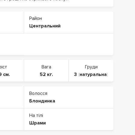
Район
Центральний
ріст
Вага
Груди
9 см.
52 кг.
3
(
натуральна
)
Волосся
Блондинка
На тілі
Шрами