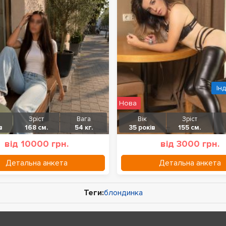
Ін
Нова
Зріст
Вага
Вік
Зріст
в
168 см.
54 кг.
35 років
155 см.
від 10000 грн.
від 3000 грн.
Детальна анкета
Детальна анкета
Теги:
блондинка