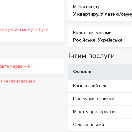
Місця виїзду
У квартиру
,
У лазню/саун
 тому вони можуть бути
Володіння мовами
Російська
,
Українська
Інтим послуги
удьте першими!
Основні
и є рекламодавцем
Вагінальний секс
Поцілунки з язиком
Мінет у презервативі
Секс анальний