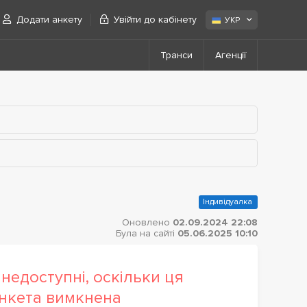
Додати анкету
Увійти до кабінету
УКР
Транси
Агенції
Індивідуалка
Оновлено
02.09.2024 22:08
Була на сайті
05.06.2025 10:10
недоступні, оскільки ця
нкета вимкнена