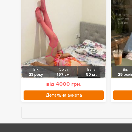
Вік
Зріст
Вага
Вік
23 року
167 см.
50 кг.
25 рокі
від 4000 грн.
Детальна анкета