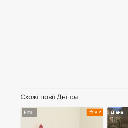
Схожі повії Дніпра
Ріта
Діана
VIP