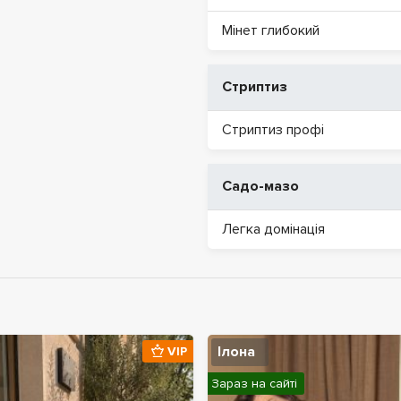
Мінет глибокий
Стриптиз
Стриптиз профі
Садо-мазо
Легка домінація
Ілона
VIP
Зараз на сайті