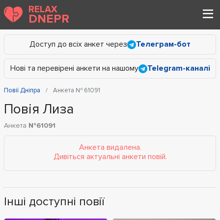
RELAX
DNEPR
Доступ до всіх анкет через
Телеграм-бот
Нові та перевірені анкети на нашому
Telegram-каналі
Повії Дніпра
Анкета № 61091
Повія Лиза
Анкета
№61091
Анкета видалена.
Дивіться актуальні анкети повій.
Інші доступні повії