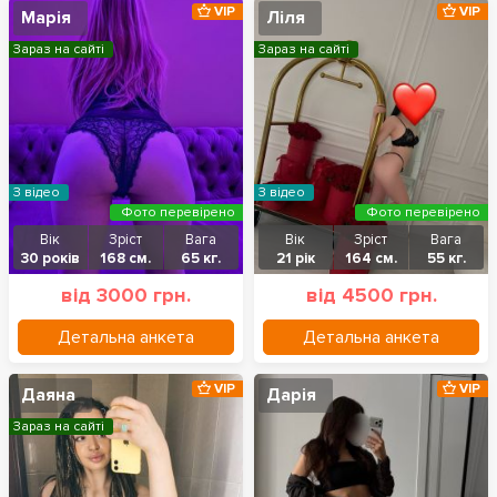
VIP
VIP
Марія
Ліля
Зараз на сайті
Зараз на сайті
З відео
З відео
Фото перевірено
Фото перевірено
Вік
Зріст
Вага
Вік
Зріст
Вага
30 років
168 см.
65 кг.
21 рік
164 см.
55 кг.
від 3000 грн.
від 4500 грн.
Детальна анкета
Детальна анкета
VIP
VIP
Даяна
Дарія
Зараз на сайті