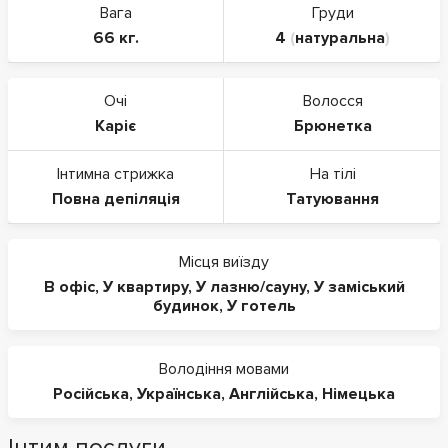
Вага
Груди
66 кг.
4
(
натуральна
)
Очі
Волосся
Каріє
Брюнетка
Інтимна стрижка
На тілі
Повна депіляція
Татуювання
Місця виїзду
В офіс
,
У квартиру
,
У лазню/сауну
,
У заміський
будинок
,
У готель
Володіння мовами
Російська
,
Українська
,
Англійська
,
Німецька
Інтим послуги