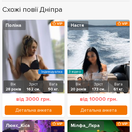
Схожі повії Дніпра
VIP
VIP
Поліна
Настя
Індивідуалка
З відео
Вік
Зріст
Вага
Вік
Зріст
Вага
28 років
162 см.
50 кг.
20 років
173 см.
61 кг.
від 3000 грн.
від 10000 грн.
Детальна анкета
Детальна анкета
VIP
VIP
Люкс_Кіса
Мілфа_Лєра