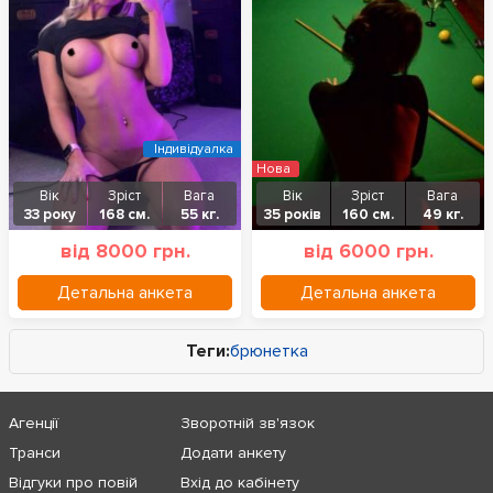
Індивідуалка
Нова
Вік
Зріст
Вага
Вік
Зріст
Вага
33 року
168 см.
55 кг.
35 років
160 см.
49 кг.
від 8000 грн.
від 6000 грн.
Детальна анкета
Детальна анкета
Теги:
брюнетка
Агенції
Зворотній зв'язок
Транси
Додати анкету
Відгуки про повій
Вхід до кабінету