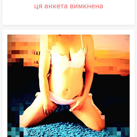
ця анкета вимкнена