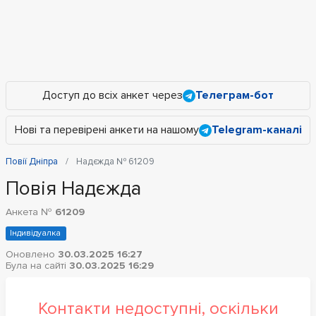
Доступ до всіх анкет через
Телеграм-бот
Нові та перевірені анкети на нашому
Telegram-каналі
Повії Дніпра
Надєжда № 61209
Повія Надєжда
Анкета №
61209
Індивідуалка
Оновлено
30.03.2025 16:27
Була на сайті
30.03.2025 16:29
Контакти недоступні, оскільки