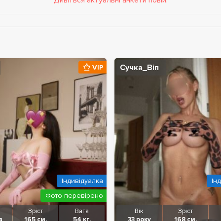
Дивіться актуальні анкети повій.
Сучка_Віп
VIP
Індивідуалка
Ін
Фото перевірено
Зріст
Вага
Вік
Зріст
в
165 см.
54 кг.
33 року
168 см.