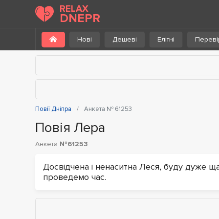
RELAX
DNEPR
Нові
Дешеві
Елітні
Переві
Повії Дніпра
Анкета № 61253
Повія Лера
Анкета
№61253
Досвідчена і ненаситна Леся, буду дуже щ
проведемо час.