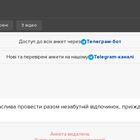
рені
З відео
Доступ до всіх анкет через
Телеграм-бот
Нові та перевірені анкети на нашому
Telegram-каналі
аслива провести разом незабутній відпочинок, приїжд
Анкета видалена.