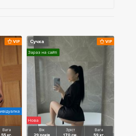
Сучка
VIP
VIP
Зараз на сайті
дивідуалка
Нова
Вага
Вік
Зріст
Вага
55 кг.
29 років
170 см.
59 кг.