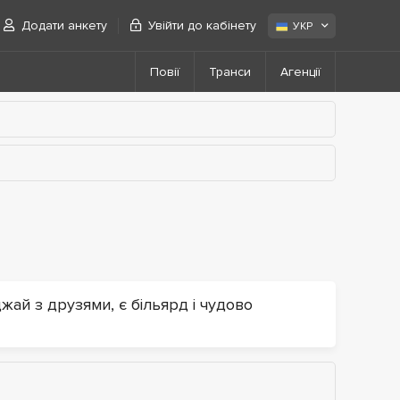
Додати анкету
Увійти до кабінету
УКР
Повії
Транси
Агенції
жай з друзями, є більярд і чудово