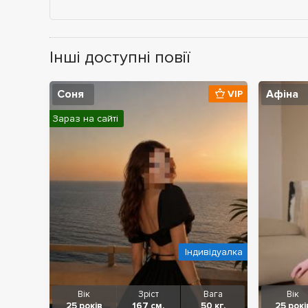
Інші доступні повії
Соня
Афіна
VIP
Зараз на сайті
Індивідуалка
Вік
Зріст
Вага
Вік
25 років
167 см.
50 кг.
25 рокі