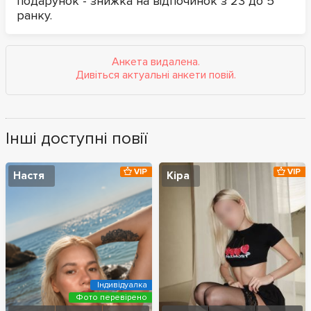
подарунок - знижка на відпочинок з 23 до 5
ранку.
Анкета видалена.
Дивіться актуальні анкети повій.
Інші доступні повії
VIP
VIP
Настя
Кіра
Індивідуалка
Фото перевірено