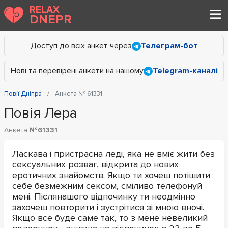
RELAX
DNEPR
Доступ до всіх анкет через
Телеграм-бот
Нові та перевірені анкети на нашому
Telegram-каналі
Повії Дніпра
Анкета № 61331
Повія Лера
Анкета
№61331
Ласкава і пристрасна леді, яка не вміє жити без
сексуальних розваг, відкрита до нових
еротичних знайомств. Якщо ти хочеш потішити
себе безмежним сексом, сміливо телефонуй
мені. Післянашого відпочинку ти неодмінно
захочеш повторити і зустрітися зі мною вночі.
Якщо все буде саме так, то з мене невеликий