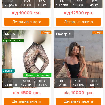
Вік
Зріст
Вага
Вік
Зріст
Вага
25 років
183 см.
68 кг.
19 років
168 см.
49 кг.
від 10000 грн.
від 12500 грн.
Детальна анкета
Детальна анкета
VIP
VIP
Аміна
Валєрія
Зараз на сайті
З відео
Фото перевірено
Вік
Зріст
Вага
Вік
Зріст
Вага
25 років
170 см.
52 кг.
21 рік
173 см.
50 кг.
від 4500 грн.
від 10000 грн.
Детальна анкета
Детальна анкета