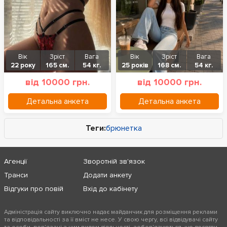
Вік
Зріст
Вага
Вік
Зріст
Вага
22 року
165 см.
54 кг.
25 років
168 см.
54 кг.
від 10000 грн.
від 10000 грн.
Детальна анкета
Детальна анкета
Теги:
брюнетка
Агенції
Зворотній зв'язок
Транси
Додати анкету
Відгуки про повій
Вхід до кабінету
Адміністрація сайту виключно надає майданчик для розміщення реклами
та відповідальності за її вміст не несе. У свою чергу, всі відвідувачі сайту