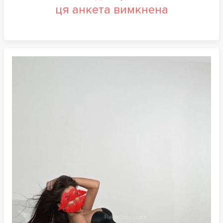
ця анкета вимкнена