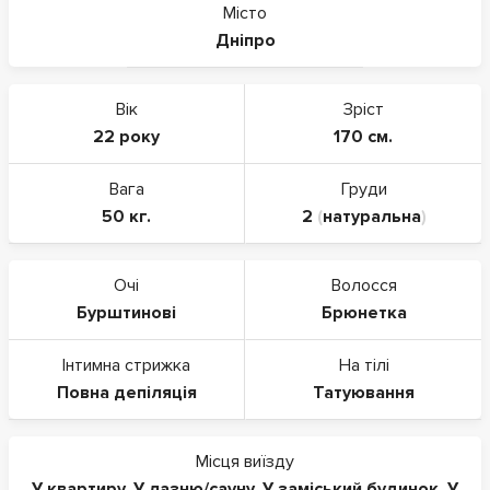
Місто
Дніпро
Вік
Зріст
22 року
170 см.
Вага
Груди
50 кг.
2
(
натуральна
)
Очі
Волосся
Бурштинові
Брюнетка
Інтимна стрижка
На тілі
Повна депіляція
Татуювання
Місця виїзду
У квартиру
,
У лазню/сауну
,
У заміський будинок
,
У