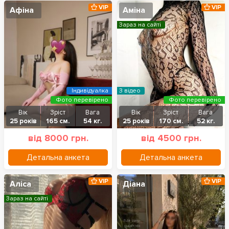
VIP
VIP
Афіна
Аміна
Зараз на сайті
Індивідуалка
З відео
Фото перевірено
Фото перевірено
Вік
Зріст
Вага
Вік
Зріст
Вага
25 років
165 см.
54 кг.
25 років
170 см.
52 кг.
від 8000 грн.
від 4500 грн.
Детальна анкета
Детальна анкета
VIP
VIP
Аліса
Діана
Зараз на сайті