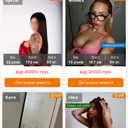
Кукла
Моніка
Індивідуалка
Вік
Зріст
Вага
Вік
Зріст
Вага
22 року
172 см.
57 кг.
19 років
167 см.
50 кг.
від 4000 грн.
від 2100 грн.
Детальна анкета
Детальна анкета
VIP
VIP
Катя
Ніка
Зараз на сайті