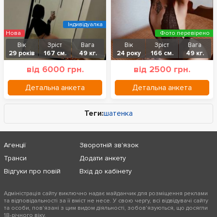
Індивідуалка
Нова
Фото перевірено
Вік
Зріст
Вага
Вік
Зріст
Вага
29 років
167 см.
49 кг.
24 року
166 см.
49 кг.
від 6000 грн.
від 2500 грн.
Детальна анкета
Детальна анкета
Теги:
шатенка
Агенції
Зворотній зв'язок
Транси
Додати анкету
Відгуки про повій
Вхід до кабінету
Адміністрація сайту виключно надає майданчик для розміщення реклами
та відповідальності за її вміст не несе. У свою чергу, всі відвідувачі сайту
та особи, пов'язані з цим видом діяльності, зобов'язуються, що досягли
18-річного віку.