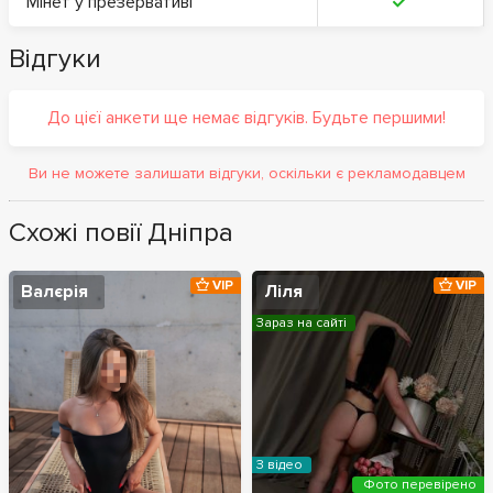
Мінет у презервативі
Відгуки
До цієї анкети ще немає відгуків. Будьте першими!
Ви не можете залишати відгуки, оскільки є рекламодавцем
Схожі повії Дніпра
VIP
VIP
Валєрія
Ліля
Зараз на сайті
З відео
Фото перевірено