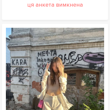
ця анкета вимкнена