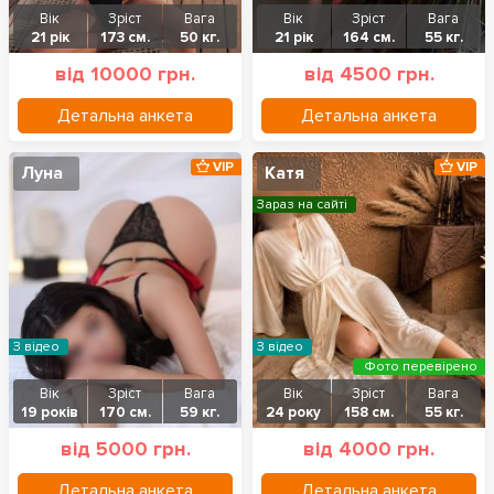
Вік
Зріст
Вага
Вік
Зріст
Вага
21 рік
173 см.
50 кг.
21 рік
164 см.
55 кг.
від 10000 грн.
від 4500 грн.
Детальна анкета
Детальна анкета
VIP
VIP
Луна
Катя
Зараз на сайті
З відео
З відео
Фото перевірено
Вік
Зріст
Вага
Вік
Зріст
Вага
19 років
170 см.
59 кг.
24 року
158 см.
55 кг.
від 5000 грн.
від 4000 грн.
Детальна анкета
Детальна анкета