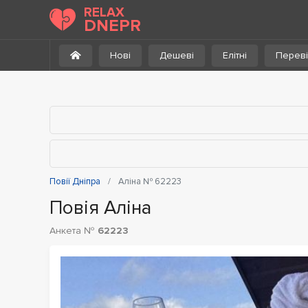
До каталогу
RELAX
DNEPR
Нові
Дешеві
Елітні
Переві
Повії Дніпра
Аліна № 62223
Повія Аліна
Анкета №
62223