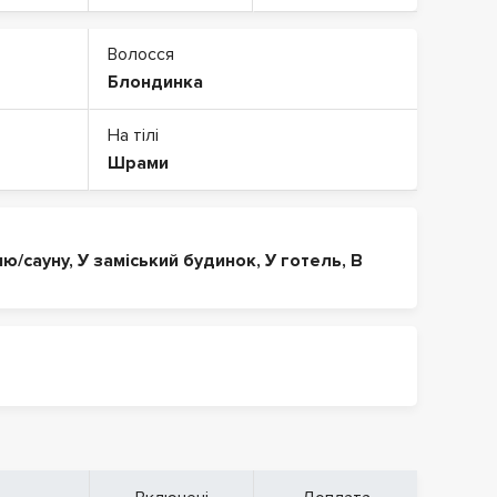
Волосся
Блондинка
На тілі
Шрами
ню/сауну
,
У заміський будинок
,
У готель
,
В