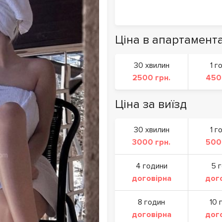
Ціна в апартамент
30 хвилин
1 г
2500 грн.
450
Ціна за виїзд
30 хвилин
1 г
3000 грн.
500
4 години
5 
договірна
дог
8 годин
10 
договірна
дог