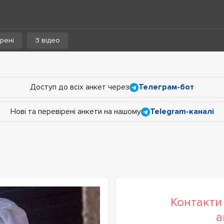
рені
З відео
Доступ до всіх анкет через
Телеграм-бот
Нові та перевірені анкети на нашому
Telegram-каналі
Контакти 
а