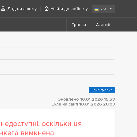
Додати анкету
Увійти до кабінету
УКР
Транси
Агенції
Індивідуалка
Оновлено
10.01.2026 15:53
Була на сайті
10.01.2026 20:03
недоступні, оскільки ця
нкета вимкнена