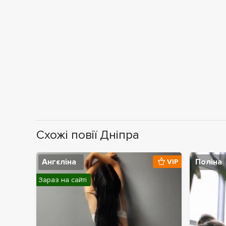
Схожі повії Дніпра
Ангєліна
Поліна
VIP
Зараз на сайті