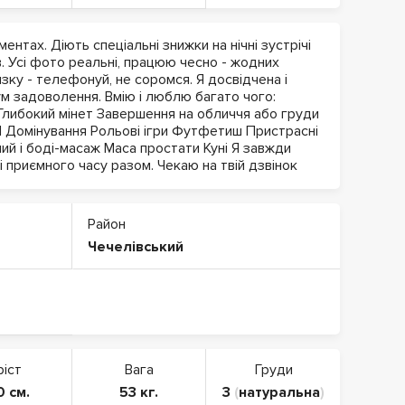
ентах. Діють спеціальні знижки на нічні зустрічі
. Усі фото реальні, працюю чесно - жодних
зку - телефонуй, не соромся. Я досвідчена і
м задоволення. Вмію і люблю багато чого:
Глибокий мінет Завершення на обличчя або груди
Домінування Рольові ігри Футфетиш Пристрасні
ний і боді-масаж Маса простати Куні Я завжди
і приємного часу разом. Чекаю на твій дзвінок
Район
Чечелівський
ріст
Вага
Груди
0 см.
53 кг.
3
(
натуральна
)