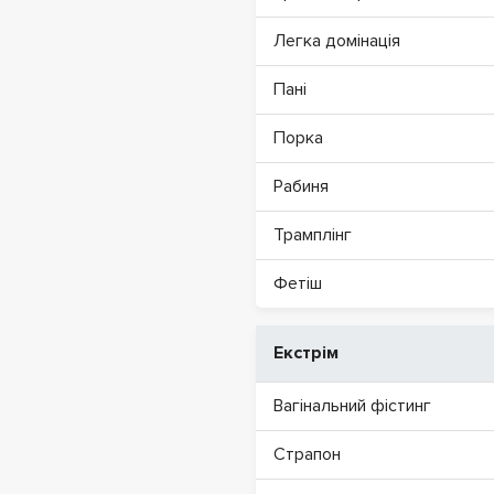
Легка домінація
Пані
Порка
Рабиня
Трамплінг
Фетіш
Екстрім
Вагінальний фістинг
Страпон