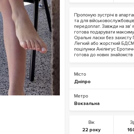
Пропоную зустрічі в апартам
та для військовослужбовців
передоплат. Завжди на зв' я
готова подарувати максиму
Оральні ласки без захисту 
Легкий або жорсткий БДСМ 
поцілунки Анілінгус Еротич
готова до нових знайомств 
Місто
Дніпро
Метро
Вокзальна
Вік
З
22 року
16