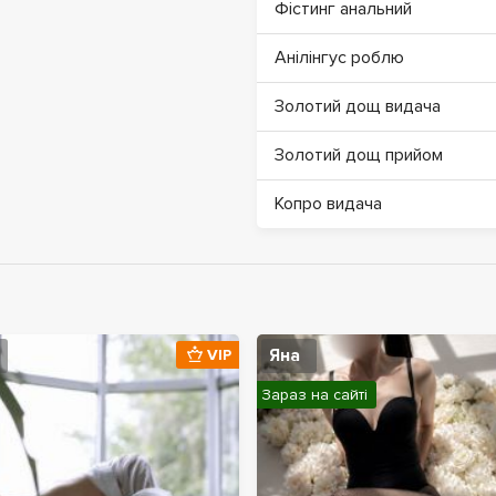
Фістинг анальний
Анілінгус роблю
Золотий дощ видача
Золотий дощ прийом
Копро видача
Яна
VIP
Зараз на сайті