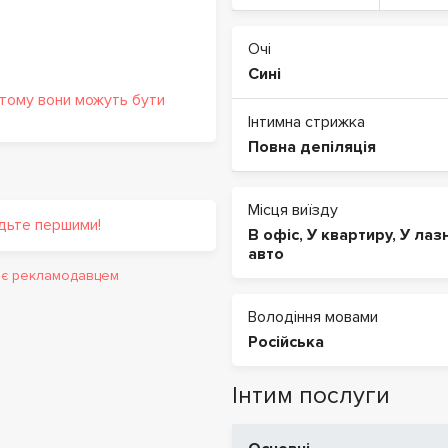
Очі
Сині
 тому вони можуть бути
Інтимна стрижка
Повна депіляція
Місця виїзду
удьте першими!
В офіс
,
У квартиру
,
У лаз
авто
и є рекламодавцем
Володіння мовами
Російська
Інтим послуги