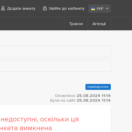
Додати анкету
Увійти до кабінету
УКР
Транси
Агенції
Індивідуалка
Оновлено
25.08.2024 11:14
Була на сайті
25.08.2024 11:14
недоступні, оскільки ця
нкета вимкнена