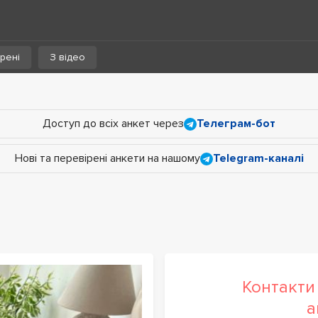
рені
З відео
Доступ до всіх анкет через
Телеграм-бот
Нові та перевірені анкети на нашому
Telegram-каналі
Контакти 
а