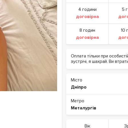
4 години
5 
договірна
дог
8 годин
10 
договірна
дог
Оплата тільки при особисті
зустрічі, я шахрай. Ви втрат
Місто
Дніпро
Метро
Металургів
Вік
З