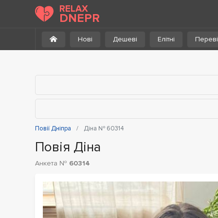
До каталогу
RELAX
DNEPR
Нові
Дешеві
Елітні
Переві
Повії Дніпра
Діна № 60314
Повія Діна
Анкета №
60314