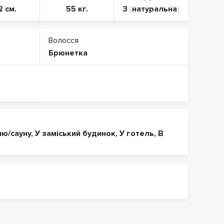
2 см.
55 кг.
3
(
натуральна
)
Волосся
Брюнетка
ню/сауну
,
У заміський будинок
,
У готель
,
В