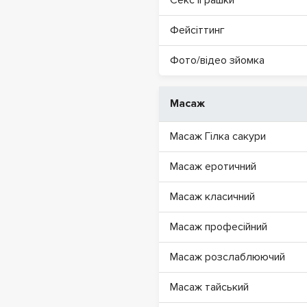
Секс іграшки
Фейсіттинг
Фото/відео зйомка
Масаж
Масаж Гілка сакури
Масаж еротичний
Масаж класичний
Масаж професійний
Масаж розслаблюючий
Масаж тайський