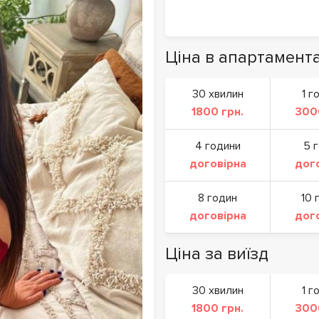
Ціна в апартамент
30 хвилин
1 г
1800 грн.
300
4 години
5 
договірна
дог
8 годин
10 
договірна
дог
Ціна за виїзд
30 хвилин
1 г
1800 грн.
300