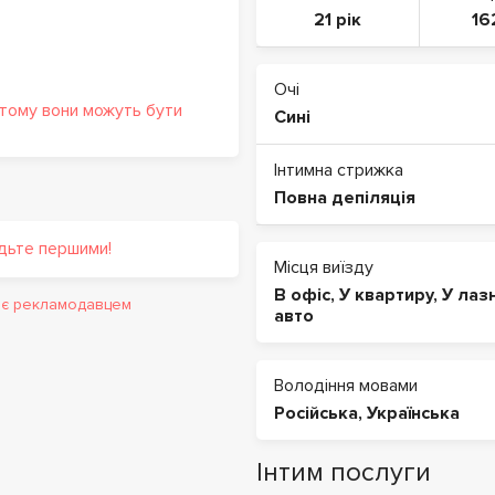
21 рік
16
Очі
 тому вони можуть бути
Сині
Інтимна стрижка
Повна депіляція
удьте першими!
Місця виїзду
В офіс
,
У квартиру
,
У лаз
и є рекламодавцем
авто
Володіння мовами
Російська
,
Українська
Інтим послуги