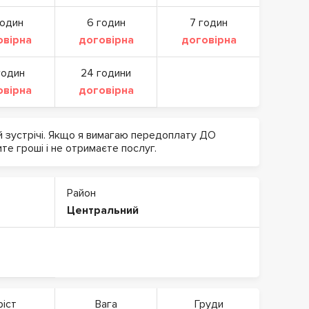
годин
6 годин
7 годин
овірна
договірна
договірна
годин
24 години
овірна
договірна
й зустрічі. Якщо я вимагаю передоплату ДО
ите гроші і не отримаєте послуг.
Район
Центральний
ріст
Вага
Груди