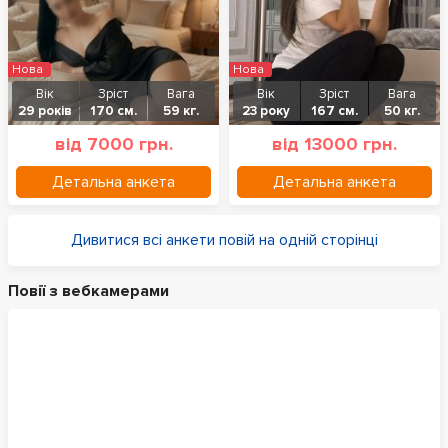
Нова
Нова
Вік
Зріст
Вага
Вік
Зріст
Вага
29 років
170 см.
59 кг.
23 року
167 см.
50 кг.
від 7000 грн.
від 13000 грн.
Детальна анкета
Детальна анкета
Дивитися всі анкети повій на одній сторінці
Повії з вебкамерами