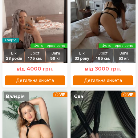
З відео
Фото перевірено
Фото перевірено
Вік
Зріст
Вага
Вік
Зріст
Вага
28 років
175 см.
59 кг.
33 року
165 см.
53 кг.
від 4000 грн.
від 3000 грн.
Детальна анкета
Детальна анкета
VIP
VIP
Валєрія
Єва