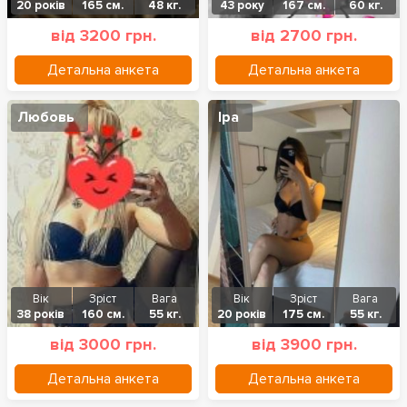
20 років
165 см.
48 кг.
43 року
167 см.
60 кг.
від 3200 грн.
від 2700 грн.
Детальна анкета
Детальна анкета
Любовь
Іра
Вік
Зріст
Вага
Вік
Зріст
Вага
38 років
160 см.
55 кг.
20 років
175 см.
55 кг.
від 3000 грн.
від 3900 грн.
Детальна анкета
Детальна анкета