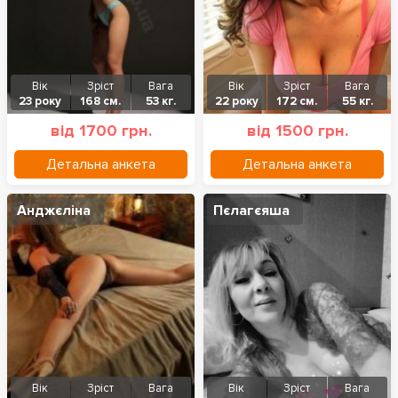
Вік
Зріст
Вага
Вік
Зріст
Вага
23 року
168 см.
53 кг.
22 року
172 см.
55 кг.
від 1700 грн.
від 1500 грн.
Детальна анкета
Детальна анкета
Анджєліна
Пєлагєяша
Вік
Зріст
Вага
Вік
Зріст
Вага