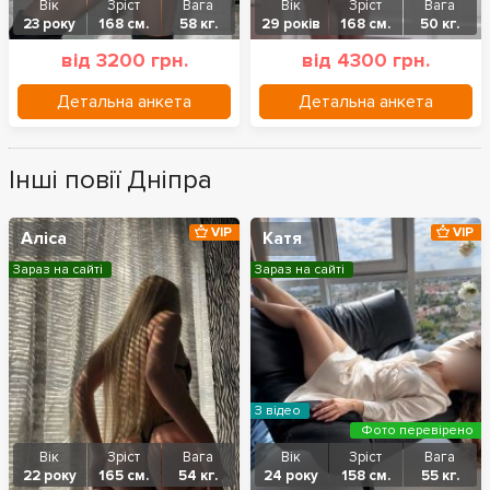
Вік
Зріст
Вага
Вік
Зріст
Вага
23 року
168 см.
58 кг.
29 років
168 см.
50 кг.
від 3200 грн.
від 4300 грн.
Детальна анкета
Детальна анкета
Інші повії Дніпра
VIP
VIP
Аліса
Катя
Зараз на сайті
Зараз на сайті
З відео
Фото перевірено
Вік
Зріст
Вага
Вік
Зріст
Вага
22 року
165 см.
54 кг.
24 року
158 см.
55 кг.