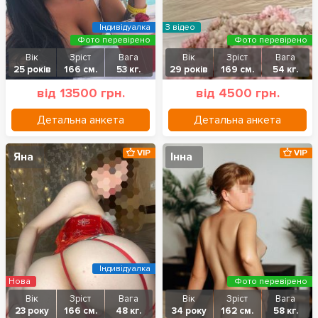
Індивідуалка
З відео
Фото перевірено
Фото перевірено
Вік
Зріст
Вага
Вік
Зріст
Вага
25 років
166 см.
53 кг.
29 років
169 см.
54 кг.
від 13500 грн.
від 4500 грн.
Детальна анкета
Детальна анкета
VIP
VIP
Яна
Інна
Індивідуалка
Нова
Фото перевірено
Вік
Зріст
Вага
Вік
Зріст
Вага
23 року
166 см.
48 кг.
34 року
162 см.
58 кг.