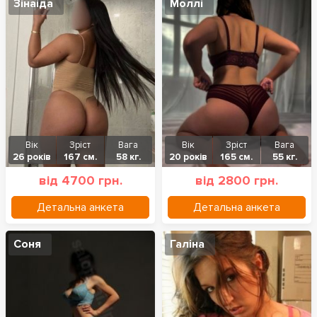
Зінаіда
Моллі
Вік
Зріст
Вага
Вік
Зріст
Вага
26 років
167 см.
58 кг.
20 років
165 см.
55 кг.
від 4700 грн.
від 2800 грн.
Детальна анкета
Детальна анкета
Соня
Галіна