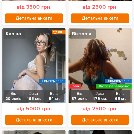
від 3500 грн.
від 2500 грн.
Детальна анкета
Детальна анкета
VIP
Каріна
Вікторія
Індивідуалка
Індивідуалка
Нова
Фото перевірено
Вік
Зріст
Вага
Вік
Зріст
Вага
20 років
165 см.
54 кг.
37 років
179 см.
65 кг.
від 5000 грн.
від 2500 грн.
Детальна анкета
Детальна анкета