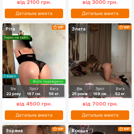
від 2100 грн.
від 3000 грн.
Детальна анкета
Детальна анкета
VIP
VIP
Ріта
Злата
Зараз на сайті
З відео
Фото перевірено
Вік
Зріст
Вага
Вік
Зріст
Вага
22 року
167 см.
56 кг.
25 років
169 см.
52 кг.
від 4500 грн.
від 7000 грн.
Детальна анкета
Детальна анкета
VIP
VIP
Зоряна
Ксюша