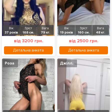
Вік
Зріст
Вага
Вік
Зріст
Вага
37 років
168 см.
79 кг.
19 років
160 см.
48 кг.
від 3200 грн.
від 2500 грн.
Детальна анкета
Детальна анкета
Роза
Джілл.