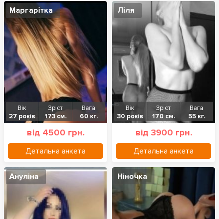
Маргарітка
Ліля
Вік
Зріст
Вага
Вік
Зріст
Вага
27 років
173 см.
60 кг.
30 років
170 см.
55 кг.
від 4500 грн.
від 3900 грн.
Детальна анкета
Детальна анкета
Ануліна
Ніночка