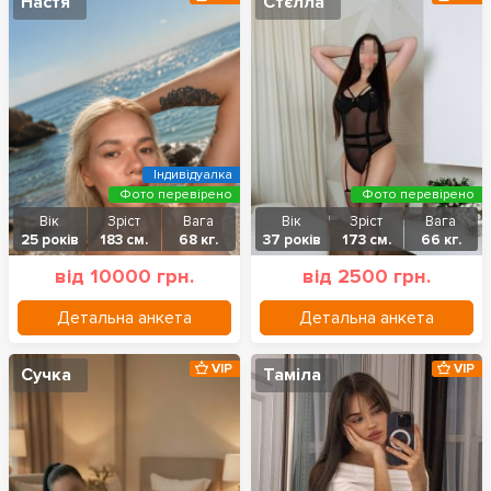
Настя
Стєлла
Індивідуалка
Фото перевірено
Фото перевірено
Вік
Зріст
Вага
Вік
Зріст
Вага
25 років
183 см.
68 кг.
37 років
173 см.
66 кг.
від 10000 грн.
від 2500 грн.
Детальна анкета
Детальна анкета
VIP
VIP
Сучка
Таміла