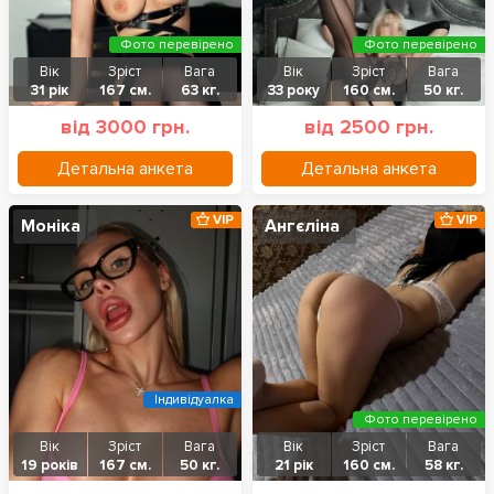
Фото перевірено
Фото перевірено
Вік
Зріст
Вага
Вік
Зріст
Вага
31 рік
167 см.
63 кг.
33 року
160 см.
50 кг.
від 3000 грн.
від 2500 грн.
Детальна анкета
Детальна анкета
VIP
VIP
Моніка
Ангєліна
Індивідуалка
Фото перевірено
Вік
Зріст
Вага
Вік
Зріст
Вага
19 років
167 см.
50 кг.
21 рік
160 см.
58 кг.