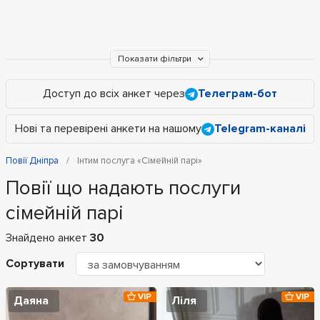
Показати фільтри
Доступ до всіх анкет через
Телеграм-бот
Нові та перевірені анкети на нашому
Telegram-каналі
Повії Дніпра
Інтим послуга «Сімейній парі»
Повії що надають послуги
сімейній парі
Знайдено анкет
30
Сортувати
VIP
VIP
Даяна
Ліля