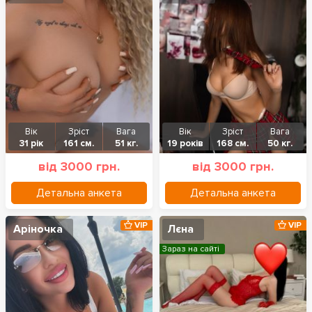
Вік
Зріст
Вага
Вік
Зріст
Вага
31 рік
161 см.
51 кг.
19 років
168 см.
50 кг.
від 3000 грн.
від 3000 грн.
Детальна анкета
Детальна анкета
VIP
VIP
Аріночка
Лєна
Зараз на сайті