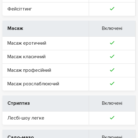
Фейсіттинг
Масаж
Включені
Масаж еротичний
Масаж класичний
Масаж професійний
Масаж розслаблюючий
Стриптиз
Включені
Лесбі-шоу легке
Садо-мазо
Включені