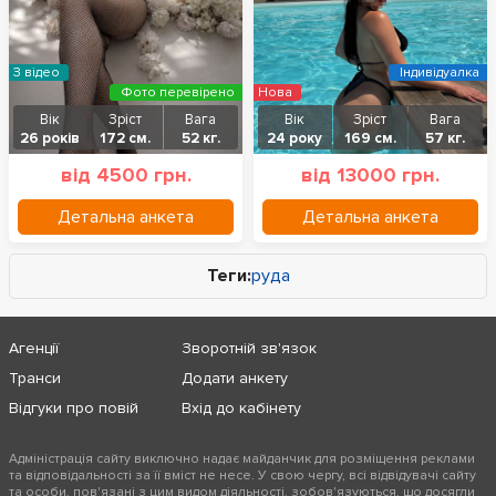
З відео
Індивідуалка
Фото перевірено
Нова
Вік
Зріст
Вага
Вік
Зріст
Вага
26 років
172 см.
52 кг.
24 року
169 см.
57 кг.
від 4500 грн.
від 13000 грн.
Детальна анкета
Детальна анкета
Теги:
руда
Агенції
Зворотній зв'язок
Транси
Додати анкету
Відгуки про повій
Вхід до кабінету
Адміністрація сайту виключно надає майданчик для розміщення реклами
та відповідальності за її вміст не несе. У свою чергу, всі відвідувачі сайту
та особи, пов'язані з цим видом діяльності, зобов'язуються, що досягли