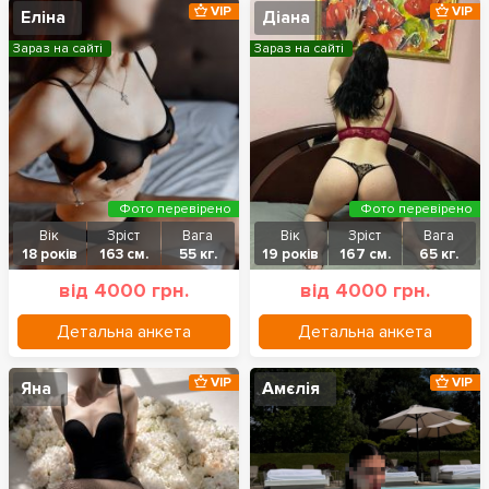
VIP
VIP
Еліна
Діана
Зараз на сайті
Зараз на сайті
Фото перевірено
Фото перевірено
Вік
Зріст
Вага
Вік
Зріст
Вага
18 років
163 см.
55 кг.
19 років
167 см.
65 кг.
від 4000 грн.
від 4000 грн.
Детальна анкета
Детальна анкета
VIP
VIP
Яна
Амєлія