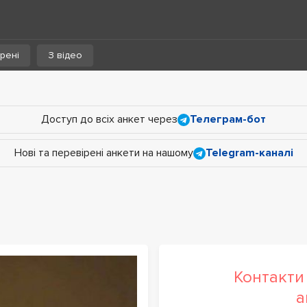
рені
З відео
Доступ до всіх анкет через
Телеграм-бот
Нові та перевірені анкети на нашому
Telegram-каналі
Контакти 
а