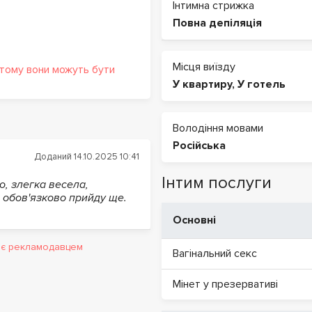
Інтимна стрижка
Повна депіляція
Місця виїзду
 тому вони можуть бути
У квартиру
,
У готель
Володіння мовами
Російська
Доданий 14.10.2025 10:41
Інтим послуги
но, злегка весела,
о обов'язково прийду ще.
Основні
и є рекламодавцем
Вагінальний секс
Мінет у презервативі