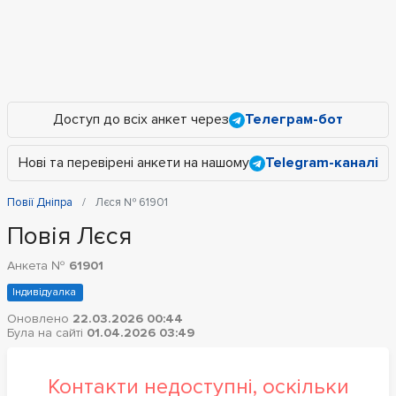
Доступ до всіх анкет через
Телеграм-бот
Нові та перевірені анкети на нашому
Telegram-каналі
Повії Дніпра
Лєся № 61901
Повія Лєся
Анкета №
61901
Індивідуалка
Оновлено
22.03.2026 00:44
Була на сайті
01.04.2026 03:49
Контакти недоступні, оскільки