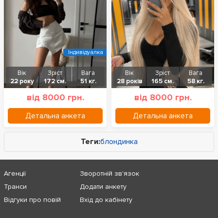
Індивідуалка
Вік
Зріст
Вага
Вік
Зріст
Вага
22 року
172 см.
51 кг.
28 років
165 см.
58 кг.
від 8000 грн.
від 8000 грн.
Детальна анкета
Детальна анкета
Теги:
блондинка
Агенції
Зворотній зв'язок
Транси
Додати анкету
Відгуки про повій
Вхід до кабінету