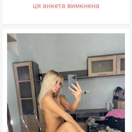
ця анкета вимкнена