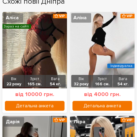
Схожі повії Дніпра
VIP
VIP
Аліса
Аліна
Зараз на сайті
Індивідуалка
Вік
Зріст
Вага
Вік
Зріст
Вага
22 року
165 см.
54 кг.
32 року
166 см.
54 кг.
від 10000 грн.
від 4000 грн.
Детальна анкета
Детальна анкета
VIP
VIP
Дарія
Лєра