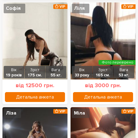
VIP
VIP
Софія
Ліля
Фото перевірено
Вік
Зріст
Вага
Вік
Зріст
Вага
19 років
175 см.
55 кг.
33 року
165 см.
53 кг.
від 12500 грн.
від 3000 грн.
Детальна анкета
Детальна анкета
VIP
VIP
Ліза
Міла