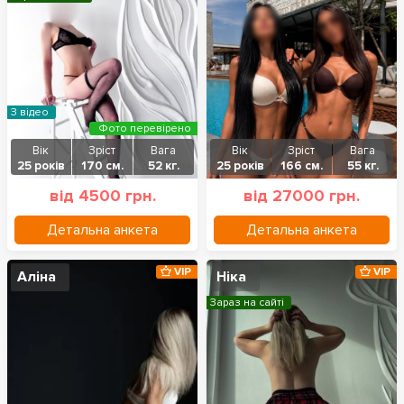
З відео
Фото перевірено
Вік
Зріст
Вага
Вік
Зріст
Вага
25 років
170 см.
52 кг.
25 років
166 см.
55 кг.
від 4500 грн.
від 27000 грн.
Детальна анкета
Детальна анкета
VIP
VIP
Аліна
Ніка
Зараз на сайті