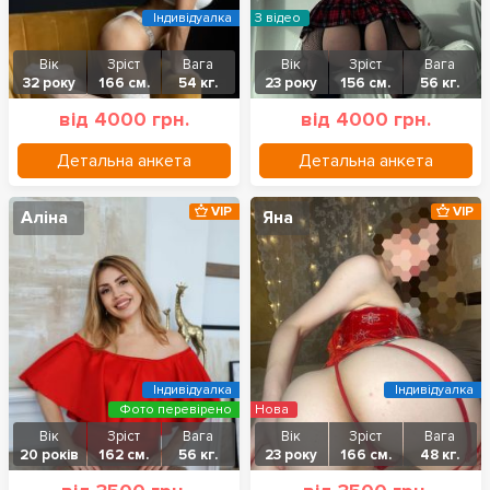
Індивідуалка
З відео
Вік
Зріст
Вага
Вік
Зріст
Вага
32 року
166 см.
54 кг.
23 року
156 см.
56 кг.
від 4000 грн.
від 4000 грн.
Детальна анкета
Детальна анкета
VIP
VIP
Аліна
Яна
Індивідуалка
Індивідуалка
Фото перевірено
Нова
Вік
Зріст
Вага
Вік
Зріст
Вага
20 років
162 см.
56 кг.
23 року
166 см.
48 кг.