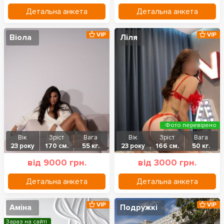
Детальна анкета
Детальна анкета
VIP
VIP
Віола
Ліля
Фото перевірено
Вік
Зріст
Вага
Вік
Зріст
Вага
23 року
170 см.
55 кг.
23 року
166 см.
50 кг.
від 9000 грн.
від 3000 грн.
Детальна анкета
Детальна анкета
VIP
VIP
Аміна
Подружкі
Зараз на сайті