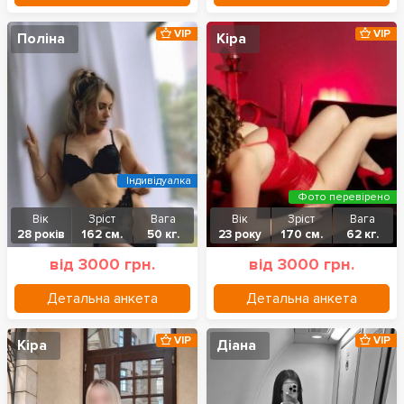
VIP
VIP
Поліна
Кіра
Індивідуалка
Фото перевірено
Вік
Зріст
Вага
Вік
Зріст
Вага
28 років
162 см.
50 кг.
23 року
170 см.
62 кг.
від 3000 грн.
від 3000 грн.
Детальна анкета
Детальна анкета
VIP
VIP
Кіра
Діана