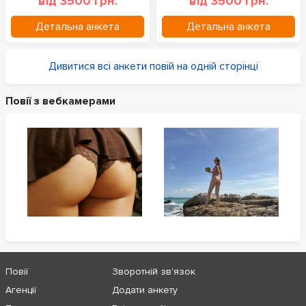
від 3500 грн.
від 3500 грн.
Детальна анкета
Детальна анкета
Дивитися всі анкети повій на одній сторінці
Повії з вебкамерами
Повії
Зворотній зв'язок
Агенції
Додати анкету