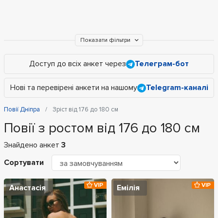
Показати фільтри
Доступ до всіх анкет через
Телеграм-бот
Нові та перевірені анкети на нашому
Telegram-каналі
Повії Дніпра
Зріст від 176 до 180 см
Повії з ростом від 176 до 180 см
Знайдено анкет
3
Сортувати
VIP
VIP
Анастасія
Емілія