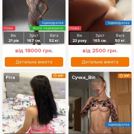
Індивідуалка
Індивідуалка
Нова
Фото перевірено
Нова
Вік
Зріст
Вага
Вік
Зріст
Вага
21 рік
167 см.
52 кг.
23 року
165 см.
50 кг.
від 18000 грн.
від 2500 грн.
Детальна анкета
Детальна анкета
VIP
VIP
Ріта
Сучка_Віп
Індивідуалка