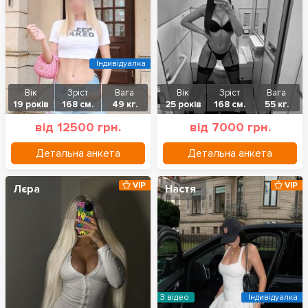
Індивідуалка
Вік
Зріст
Вага
Вік
Зріст
Вага
19 років
168 см.
49 кг.
25 років
168 см.
55 кг.
від 12500 грн.
від 7000 грн.
Детальна анкета
Детальна анкета
VIP
VIP
Лєра
Настя
З відео
Індивідуалка