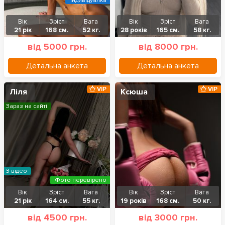
Індивідуалка
Вік
Зріст
Вага
Вік
Зріст
Вага
21 рік
168 см.
52 кг.
28 років
165 см.
58 кг.
від 5000 грн.
від 8000 грн.
Детальна анкета
Детальна анкета
VIP
VIP
Ліля
Ксюша
Зараз на сайті
З відео
Фото перевірено
Вік
Зріст
Вага
Вік
Зріст
Вага
21 рік
164 см.
55 кг.
19 років
168 см.
50 кг.
від 4500 грн.
від 3000 грн.