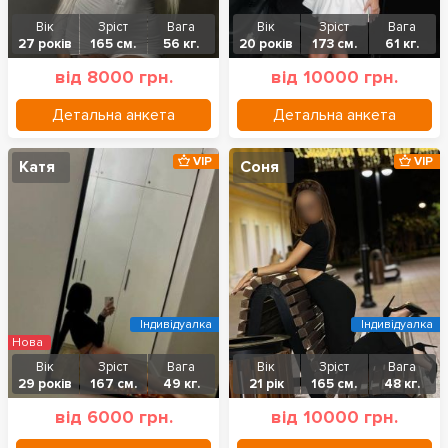
Вік
Зріст
Вага
Вік
Зріст
Вага
27 років
165 см.
56 кг.
20 років
173 см.
61 кг.
від 8000 грн.
від 10000 грн.
Детальна анкета
Детальна анкета
VIP
VIP
Катя
Соня
Індивідуалка
Індивідуалка
Нова
Вік
Зріст
Вага
Вік
Зріст
Вага
29 років
167 см.
49 кг.
21 рік
165 см.
48 кг.
від 6000 грн.
від 10000 грн.