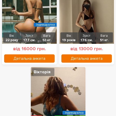
Індивідуалка
Вік
Зріст
Вага
Вік
Зріст
Вага
22 року
177 см.
53 кг.
19 років
176 см.
51 кг.
від 16000 грн.
від 13000 грн.
Детальна анкета
Детальна анкета
Вікторія
Індивідуалка