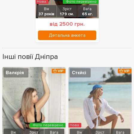
Нова
Фото перевірено
Вік
Зріст
Вага
37 років
179 см.
65 кг.
від 2500 грн.
Детальна анкета
Інші повії Дніпра
VIP
VIP
Валєрія
Стєйсі
Фото перевірено
Нова
Вік
Зріст
Вага
Вік
Зріст
Вага