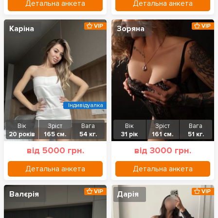
Детальна анкета
Детальна анкета
VIP
VIP
Каріна
Зоряна
Індивідуалка
Вік
Зріст
Вага
Вік
Зріст
Вага
20 років
165 см.
54 кг.
31 рік
161 см.
51 кг.
від 5000 грн.
від 3000 грн.
Детальна анкета
Детальна анкета
VIP
VIP
Валєрія
Дарія