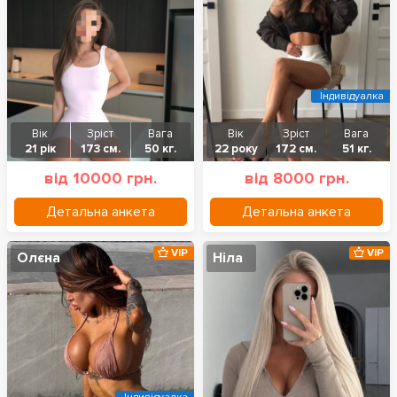
Індивідуалка
Вік
Зріст
Вага
Вік
Зріст
Вага
21 рік
173 см.
50 кг.
22 року
172 см.
51 кг.
від 10000 грн.
від 8000 грн.
Детальна анкета
Детальна анкета
VIP
VIP
Олєна
Ніла